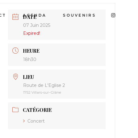
CT
AGENDA
SOUVENIRS
DATE
07 Juin 2025
Expired!
HEURE
18h30
LIEU
Route de L'Eglise 2
1752 Villars-sur-Glâne
CATÉGORIE
Concert